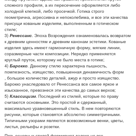
сложного профиля, а их пересечение оформляется либо
холодной клепкой, либо просечкой. Готика строго
геометрична, агрессивна и непоколебима, и все эти качества
присущи кованым изделиям, выполненным в готическом
стиле;
3)
Ренессанс
. Эпоха Возрождения ознаменовалась возвратом
к древним ценностям и древним канонам эстетики. Кованые
изделия здесь имеют гармоничную форму, мягкие линии,
соразмерные части композиции. Нередко применяется
круглый пруток, которому не было места в готике;
4)
Барокко
.
Данному стилю характерна пышность,
помпезность, изящество, повышенная динамичность форм
, большое количество деталей, ажур и просто изящество.
Барокко унаследовало от Ренессанса все самое яркое и
изысканное, превознеся эти качества до самых верхов;
5)
Классицизм
. Последний из стилей, которые по праву
считаются основными. Это простой и сдержанный,
максимально уравновешенный стиль. В нем повторяются
рисунки, которые становятся абсолютно симметричными.
Типичными узорами являются всевозможные венки, цветы,
листья, рельефы и розетки.
Пять основных стилей формируют далеко не все