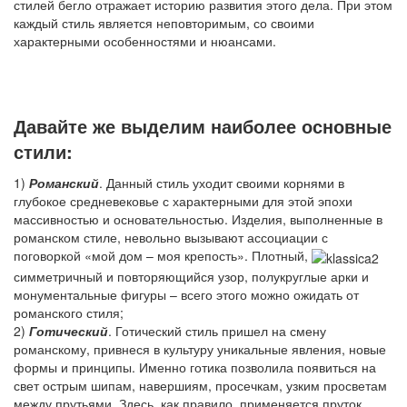
стилей бегло отражает историю развития этого дела. При этом
каждый стиль является неповторимым, со своими
характерными особенностями и нюансами.
Давайте же выделим наиболее основные
стили:
1)
Романский
. Данный стиль уходит своими корнями в
глубокое средневековье с характерными для этой эпохи
массивностью и основательностью. Изделия, выполненные в
романском стиле, невольно вызывают ассоциации с
поговоркой «мой дом – моя крепость». Плотный,
симметричный и повторяющийся узор, полукруглые арки и
монументальные фигуры – всего этого можно ожидать от
романского стиля;
2)
Готический
. Готический стиль пришел на смену
романскому, привнеся в культуру уникальные явления, новые
формы и принципы. Именно готика позволила появиться на
свет острым шипам, навершиям, просечкам, узким просветам
между прутьями. Здесь, как правило, применяется пруток