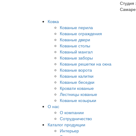
Студия 
Самаре
Ковка
Кованые перила
Кованые ограждения
Кованые двери
Кованые столы
Кованый мангал
Кованые заборы
Кованые решетки на окна
Кованые ворота
Кованые калитки
Кованые беседки
Кровати кованые
Лестницы кованые
Кованые козырьки
О нас
О компании
Сотрудничество
Каталог продукции
Интерьер