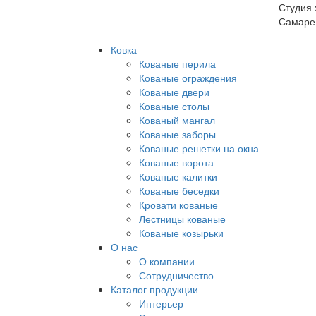
Студия 
Самаре
Ковка
Кованые перила
Кованые ограждения
Кованые двери
Кованые столы
Кованый мангал
Кованые заборы
Кованые решетки на окна
Кованые ворота
Кованые калитки
Кованые беседки
Кровати кованые
Лестницы кованые
Кованые козырьки
О нас
О компании
Сотрудничество
Каталог продукции
Интерьер