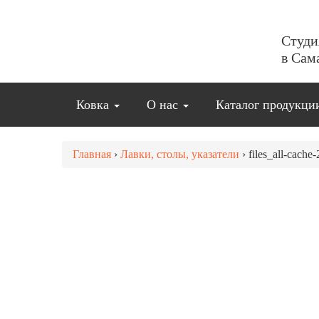
Студи
в Сам
Ковка
О нас
Каталог продукц
Главная
›
Лавки, столы, указатели
›
files_all-cach