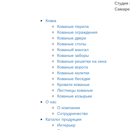
Студия 
Самаре
Ковка
Кованые перила
Кованые ограждения
Кованые двери
Кованые столы
Кованый мангал
Кованые заборы
Кованые решетки на окна
Кованые ворота
Кованые калитки
Кованые беседки
Кровати кованые
Лестницы кованые
Кованые козырьки
О нас
О компании
Сотрудничество
Каталог продукции
Интерьер